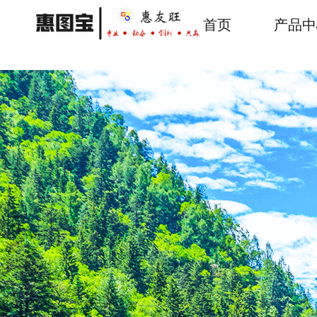
跳
转
首页
产品中
主
到
主
导
要
内
航
容