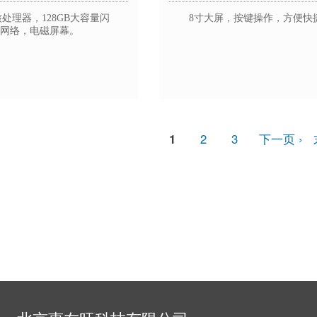
核处理器，128GB大容量闪
8寸大屏，按键操作，方便快
通网络，电磁屏幕。
当
1
Page
2
Page
3
下
下一页 ›
前
一
页
页