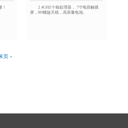
捷！
2.4GHZ十核处理器， 7寸电容触摸
屏，8N螺旋天线，高容量电池。
末
末页 »
页