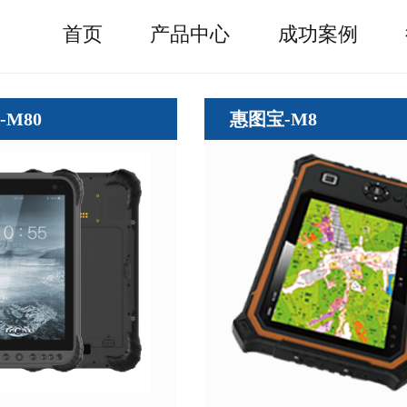
跳
转
首页
产品中心
成功案例
到
主
要
内
-M80
惠图宝-M8
容